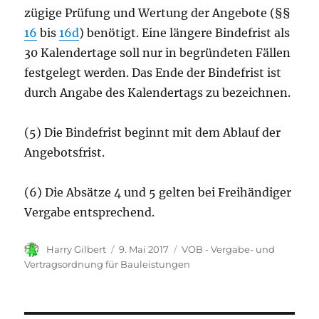
zügige Prüfung und Wertung der Angebote (§§
16
bis
16d
) benötigt. Eine längere Bindefrist als
30 Kalendertage soll nur in begründeten Fällen
festgelegt werden. Das Ende der Bindefrist ist
durch Angabe des Kalendertags zu bezeichnen.
(5) Die Bindefrist beginnt mit dem Ablauf der
Angebotsfrist.
(6) Die Absätze 4 und 5 gelten bei Freihändiger
Vergabe entsprechend.
Autor
Veröffentlicht
Kategorien
Harry Gilbert
9. Mai 2017
VOB - Vergabe- und
am
Vertragsordnung für Bauleistungen