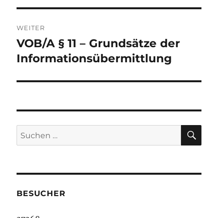
WEITER
VOB/A § 11 – Grundsätze der
Nächster
Beitrag:
Informationsübermittlung
SU
Suche
nach:
BESUCHER