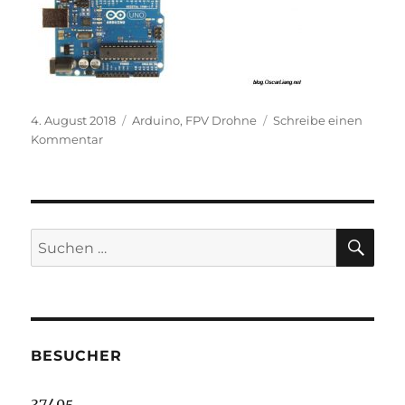
Veröffentlicht
Kategorien
4. August 2018
Arduino
,
FPV Drohne
Schreibe einen
am
zu
Kommentar
Mit
Arduino
Uno
BLHeli-
ESC
SU
Suche
flashen
nach:
BESUCHER
37405