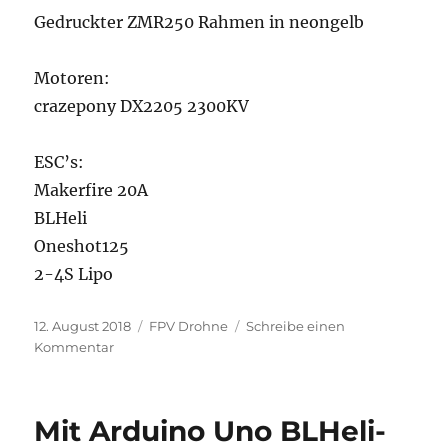
Gedruckter ZMR250 Rahmen in neongelb
Motoren:
crazepony DX2205 2300KV
ESC’s:
Makerfire 20A
BLHeli
Oneshot125
2-4S Lipo
Veröffentlicht
Kategorien
12. August 2018
FPV Drohne
Schreibe einen
am
zu
Kommentar
QAV250
in
Gelb
Mit Arduino Uno BLHeli-