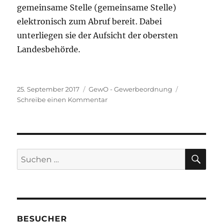
gemeinsame Stelle (gemeinsame Stelle)
elektronisch zum Abruf bereit. Dabei
unterliegen sie der Aufsicht der obersten
Landesbehörde.
Veröffentlicht
Kategorien
25. September 2017
GewO - Gewerbeordnung
am
zu
Schreibe einen Kommentar
GewO
§
34a
Bewachungsgewerbe;
Verordnungsermächtigung
SU
Suche
nach:
BESUCHER