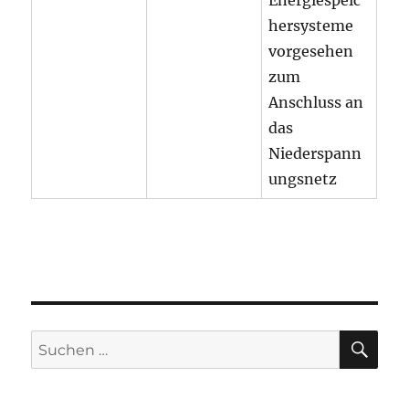
Energiespeic
hersysteme
vorgesehen
zum
Anschluss an
das
Niederspann
ungsnetz
SU
Suche
nach: