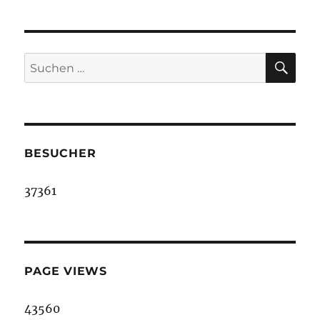
SU
Suche
nach:
BESUCHER
37361
PAGE VIEWS
43560