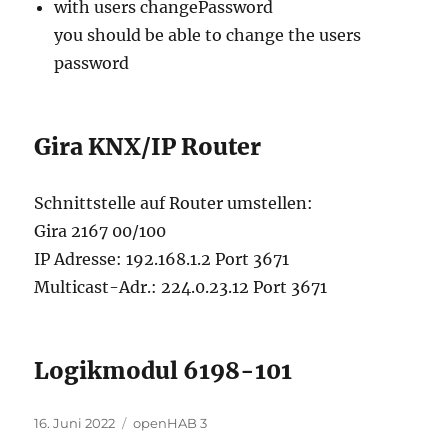
with users changePassword
you should be able to change the users
password
Gira KNX/IP Router
Schnittstelle auf Router umstellen:
Gira 2167 00/100
IP Adresse: 192.168.1.2 Port 3671
Multicast-Adr.: 224.0.23.12 Port 3671
Logikmodul 6198-101
Veröffentlicht
Kategorien
16. Juni 2022
openHAB 3
am