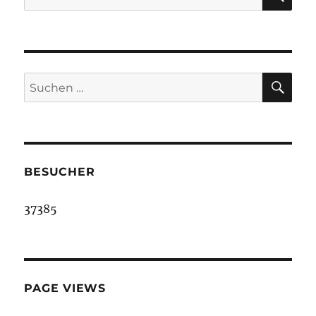
nach:
SU
Suche
nach:
BESUCHER
37385
PAGE VIEWS