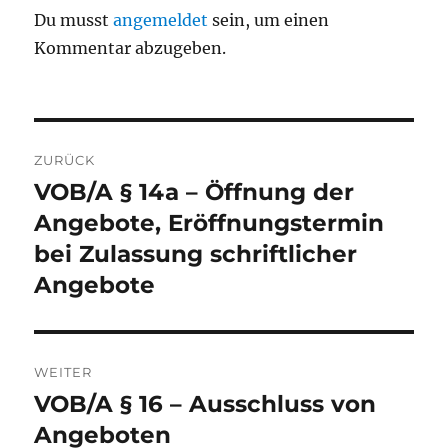
Du musst
angemeldet
sein, um einen
Kommentar abzugeben.
Beitragsnavigation
ZURÜCK
VOB/A § 14a – Öffnung der
Vorheriger
Beitrag:
Angebote, Eröffnungstermin
bei Zulassung schriftlicher
Angebote
WEITER
VOB/A § 16 – Ausschluss von
Nächster
Beitrag:
Angeboten