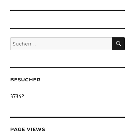
SU
Suche
nach:
BESUCHER
37342
PAGE VIEWS