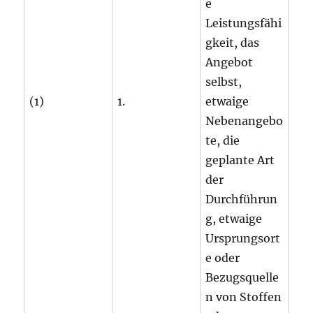
e
Leistungsfähi
gkeit, das
Angebot
selbst,
(1)
1.
etwaige
Nebenangebo
te, die
geplante Art
der
Durchführun
g, etwaige
Ursprungsort
e oder
Bezugsquelle
n von Stoffen