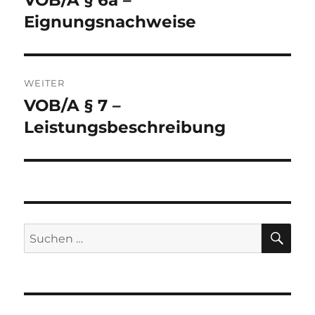
VOB/A § 6a –
Beitrag:
Eignungsnachweise
WEITER
VOB/A § 7 –
Nächster
Beitrag:
Leistungsbeschreibung
SU
Suche
nach: