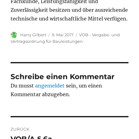
Fachkunde, Leistungsfähigkeit und
Zuverlässigkeit besitzen und über ausreichende
technische und wirtschaftliche Mittel verfügen.
Autor
Veröffentlicht
Kategorien
Harry Gilbert
9. Mai 2017
VOB - Vergabe- und
am
Vertragsordnung für Bauleistungen
Schreibe einen Kommentar
Du musst
angemeldet
sein, um einen
Kommentar abzugeben.
Beitragsnavigation
ZURÜCK
Vorheriger