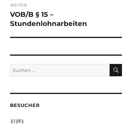
WEITER
VOB/B § 15 –
Nächster
Beitrag:
Stundenlohnarbeiten
SU
Suche
nach:
BESUCHER
37383