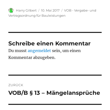
Autor
Veröffentlicht
Kategorien
Harry Gilbert
10. Mai 2017
VOB - Vergabe- und
am
Vertragsordnung für Bauleistungen
Schreibe einen Kommentar
Du musst
angemeldet
sein, um einen
Kommentar abzugeben.
Beitragsnavigation
ZURÜCK
VOB/B § 13 – Mängelansprüche
Vorheriger
Beitrag: