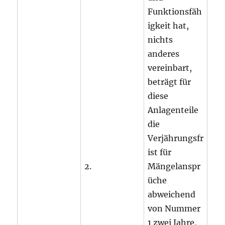
Funktionsfäh
igkeit hat,
nichts
anderes
vereinbart,
beträgt für
diese
Anlagenteile
die
Verjährungsfr
ist für
2.
Mängelanspr
üche
abweichend
von Nummer
1 zwei Jahre,