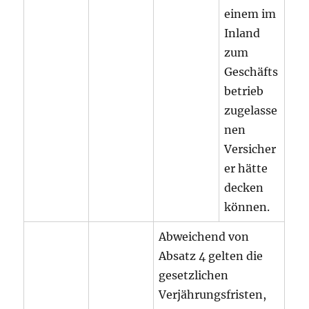
einem im
Inland
zum
Geschäfts
betrieb
zugelasse
nen
Versicher
er hätte
decken
können.
Abweichend von
Absatz 4 gelten die
gesetzlichen
Verjährungsfristen,