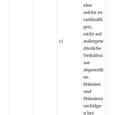
eine
solche zu
tarifmäßi
gen,
nicht auf
c)
außergew
öhnliche
Verhältni
sse
abgestellt
en
Prämien
und
Prämienz
uschläge
n bei