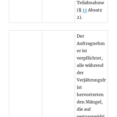
Teilabnahme
(§
12
Absatz
2).
Der
Auftragnehm
er ist
verpflichtet,
alle während
der
Verjährungsfr
ist
hervortreten
den Mängel,
die auf
vertragswidri