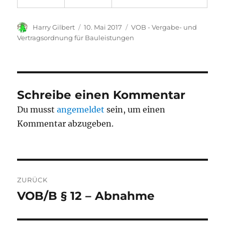
Autor
Veröffentlicht
Kategorien
Harry Gilbert
10. Mai 2017
VOB - Vergabe- und
am
Vertragsordnung für Bauleistungen
Schreibe einen Kommentar
Du musst
angemeldet
sein, um einen
Kommentar abzugeben.
Beitragsnavigation
ZURÜCK
VOB/B § 12 – Abnahme
Vorheriger
Beitrag: