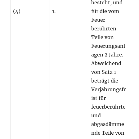
besteht, und
(4)
1.
für die vom
Feuer
berührten
Teile von
Feuerungsanl
agen 2 Jahre.
Abweichend
von Satz 1
beträgt die
Verjährungsfr
ist für
feuerberührte
und
abgasdämme
nde Teile von