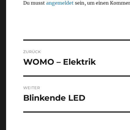
Du musst
angemeldet
sein, um einen Kommen
Beitragsnavigation
ZURÜCK
WOMO – Elektrik
Vorheriger
Beitrag:
WEITER
Blinkende LED
Nächster
Beitrag: