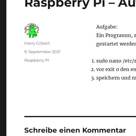
Raspberry Pi – Au
Aufgabe:
Ein Programm, z
Autor
Harry Gilbert
gestartet werde
Veröffentlicht
9. September 2021
am
Kategorien
Raspberry PI
sudo nano /etc/r
vor exit 0 den 
speichern und m
Schreibe einen Kommentar