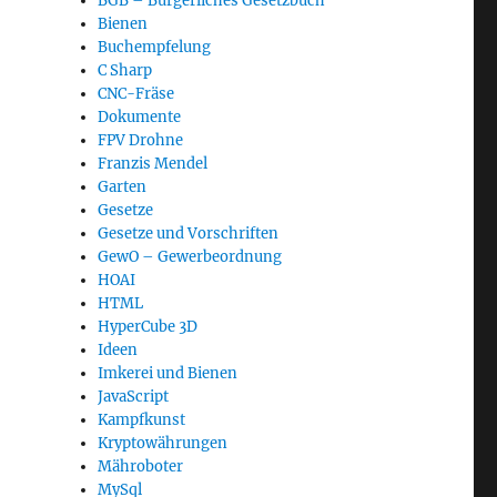
BGB – Bürgerliches Gesetzbuch
Bienen
Buchempfelung
C Sharp
CNC-Fräse
Dokumente
FPV Drohne
Franzis Mendel
Garten
Gesetze
Gesetze und Vorschriften
GewO – Gewerbeordnung
HOAI
HTML
HyperCube 3D
Ideen
Imkerei und Bienen
JavaScript
Kampfkunst
Kryptowährungen
Mähroboter
MySql