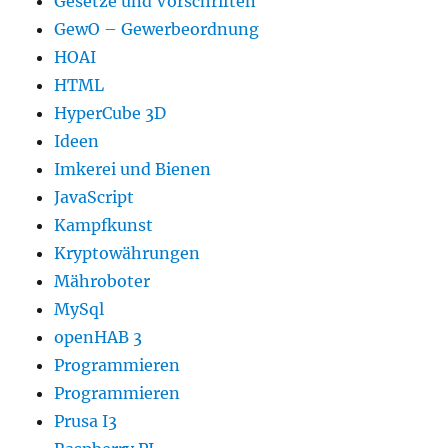
Gesetze und Vorschriften
GewO – Gewerbeordnung
HOAI
HTML
HyperCube 3D
Ideen
Imkerei und Bienen
JavaScript
Kampfkunst
Kryptowährungen
Mähroboter
MySql
openHAB 3
Programmieren
Programmieren
Prusa I3