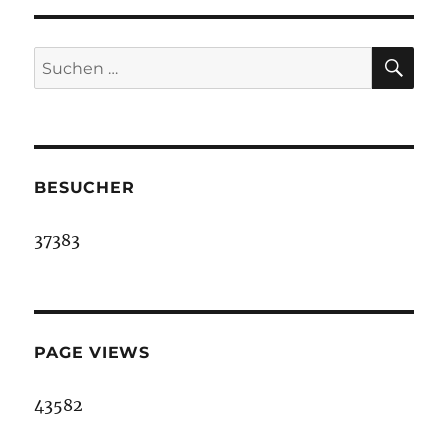
SU
Suche
nach:
BESUCHER
37383
PAGE VIEWS
43582