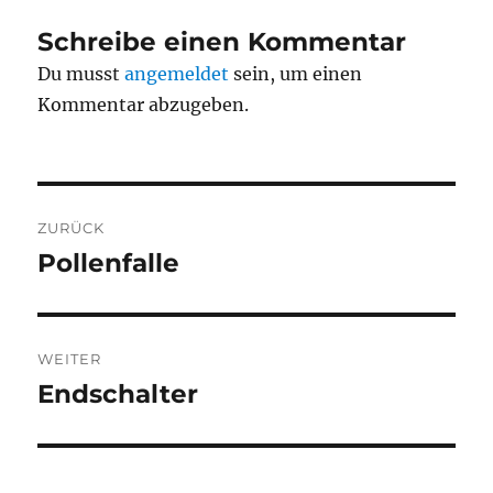
Schreibe einen Kommentar
Du musst
angemeldet
sein, um einen
Kommentar abzugeben.
Beitragsnavigation
ZURÜCK
Pollenfalle
Vorheriger
Beitrag:
WEITER
Endschalter
Nächster
Beitrag: