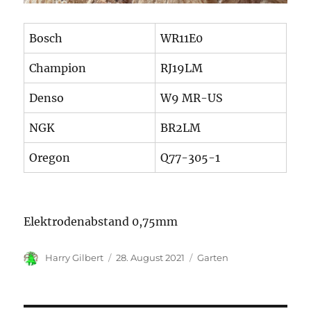
Bosch
WR11E0
Champion
RJ19LM
Denso
W9 MR-US
NGK
BR2LM
Oregon
Q77-305-1
Elektrodenabstand 0,75mm
Autor
Veröffentlicht
Kategorien
Harry Gilbert
28. August 2021
Garten
am