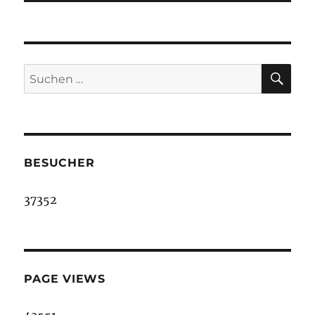
SU
Suche
nach:
BESUCHER
37352
PAGE VIEWS