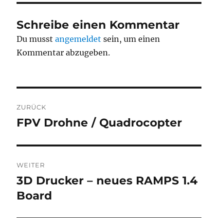
Schreibe einen Kommentar
Du musst
angemeldet
sein, um einen
Kommentar abzugeben.
Beitragsnavigation
ZURÜCK
FPV Drohne / Quadrocopter
Vorheriger
Beitrag:
WEITER
3D Drucker – neues RAMPS 1.4
Nächster
Beitrag:
Board