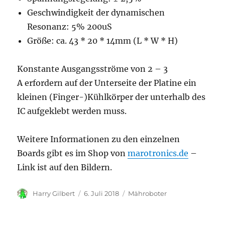
Geschwindigkeit der dynamischen
Resonanz: 5% 200uS
Größe: ca. 43 * 20 * 14mm (L * W * H)
Konstante Ausgangsströme von 2 – 3
A erfordern auf der Unterseite der Platine ein
kleinen (Finger-)Kühlkörper der unterhalb des
IC aufgeklebt werden muss.
Weitere Informationen zu den einzelnen
Boards gibt es im Shop von
marotronics.de
–
Link ist auf den Bildern.
Autor
Veröffentlicht
Kategorien
Harry Gilbert
6. Juli 2018
Mähroboter
am