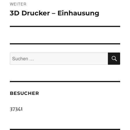
WEITER
3D Drucker – Einhausung
Nächster
Beitrag:
SU
Suche
nach:
BESUCHER
37341