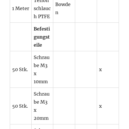
Teflon
Bowde
1 Meter
schlauc
n
h PTFE
Befesti
gungst
eile
Schrau
be M3
50 Stk.
x
x
10mm
Schrau
be M3
50 Stk.
x
x
20mm