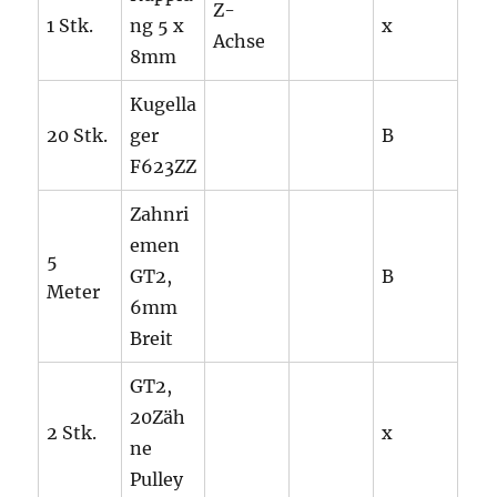
Z-
1 Stk.
ng 5 x
x
Achse
8mm
Kugella
20 Stk.
ger
B
F623ZZ
Zahnri
emen
5
GT2,
B
Meter
6mm
Breit
GT2,
20Zäh
2 Stk.
x
ne
Pulley