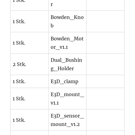
r
Bowden_Kno
1 Stk.
b
Bowden_Mot
1 Stk.
or_v1.1
Dual_Bushin
2 Stk.
g_Holder
1 Stk.
E3D_clamp
E3D_mount_
1 Stk.
v1.1
E3D_sensor_
1 Stk.
mount_v1.2