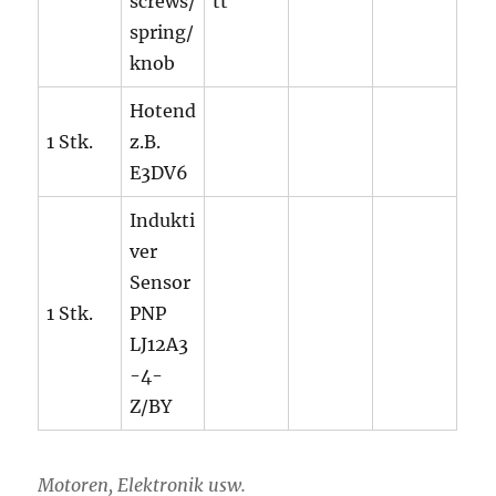
screws/
tt
spring/
knob
Hotend
1 Stk.
z.B.
E3DV6
Indukti
ver
Sensor
1 Stk.
PNP
LJ12A3
-4-
Z/BY
Motoren, Elektronik usw.