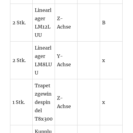
Linearl
ager
Z-
2 Stk.
B
LM12L
Achse
UU
Linearl
ager
Y-
2 Stk.
x
LM8LU
Achse
U
Trapet
zgewin
Z-
1 Stk.
despin
x
Achse
del
T8x300
Kupplu