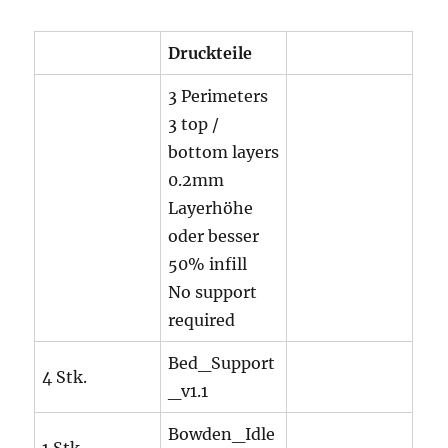
Druckteile
3 Perimeters
3 top /
bottom layers
0.2mm
Layerhöhe
oder besser
50% infill
No support
required
Bed_Support
4 Stk.
_v1.1
Bowden_Idle
1 Stk.