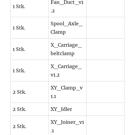
Fan_Duct_v1
1 Stk.
.2
Spool_Axle_
1 Stk.
Clamp
X_Carriage_
1 Stk.
beltclamp
X_Carriage_
1 Stk.
v1.2
XY_Clamp_v
2 Stk.
1.1
2 Stk.
XY_Idler
XY_Joiner_v1
2 Stk.
.1