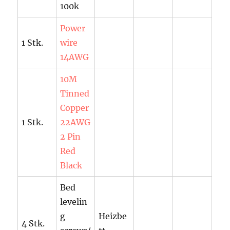
100k
Power
1 Stk.
wire
14AWG
10M
Tinned
Copper
1 Stk.
22AWG
2 Pin
Red
Black
Bed
levelin
g
Heizbe
4 Stk.