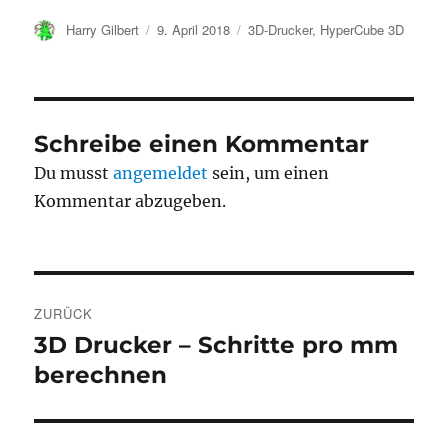
Autor
Veröffentlicht
Kategorien
Harry Gilbert
9. April 2018
3D-Drucker
,
HyperCube 3D
am
Schreibe einen Kommentar
Du musst
angemeldet
sein, um einen
Kommentar abzugeben.
Beitragsnavigation
ZURÜCK
3D Drucker – Schritte pro mm
Vorheriger
Beitrag:
berechnen