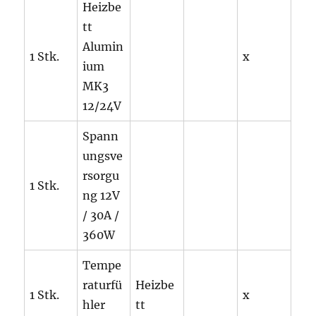
Heizbe
tt
Alumin
1 Stk.
x
ium
MK3
12/24V
Spann
ungsve
rsorgu
1 Stk.
ng 12V
/ 30A /
360W
Tempe
raturfü
Heizbe
1 Stk.
x
hler
tt