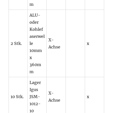
m
ALU-
oder
Kohlef
aserwel
X-
2 Stk.
le
x
Achse
10mm
x
360m
m
Lager
Igus
X-
10 Stk.
JSM-
x
Achse
1012-
10