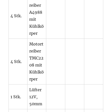
reiber
A4988
4 Stk.
mit
Kühlkö
rper
Motort
reiber
TMC22
4 Stk.
08 mit
Kühlkö
rper
Lüfter
1 Stk.
12V,
50mm