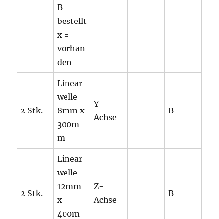
B =
bestellt
x =
vorhan
den
Linear
welle
Y-
2 Stk.
8mm x
B
Achse
300m
m
Linear
welle
12mm
Z-
2 Stk.
B
x
Achse
400m