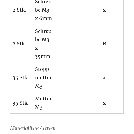
Schrau
2 Stk.
be M3
x
x 6mm
Schrau
be M3
2 Stk.
B
x
35mm
Stopp
35 Stk.
mutter
x
M3
Mutter
35 Stk.
x
M3
Materialliste Achsen