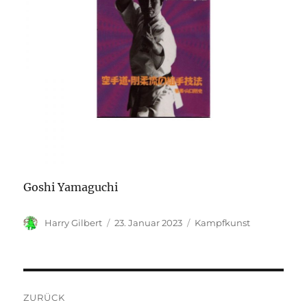
Goshi Yamaguchi
Autor
Veröffentlicht
Kategorien
Harry Gilbert
23. Januar 2023
Kampfkunst
am
Beitragsnavigation
ZURÜCK