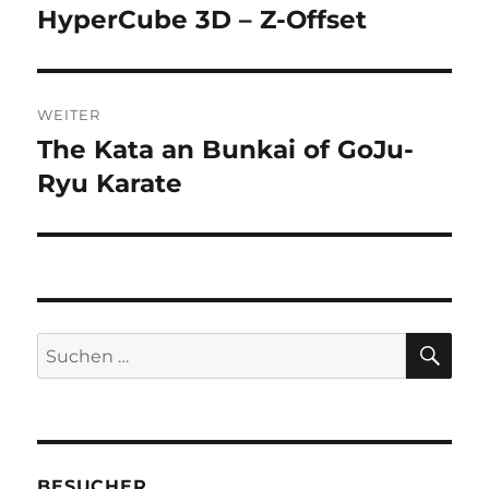
HyperCube 3D – Z-Offset
Vorheriger
Beitrag:
WEITER
The Kata an Bunkai of GoJu-
Nächster
Beitrag:
Ryu Karate
SU
Suche
nach:
BESUCHER