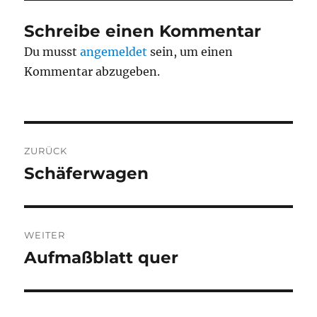
Schreibe einen Kommentar
Du musst
angemeldet
sein, um einen
Kommentar abzugeben.
Beitragsnavigation
ZURÜCK
Schäferwagen
Vorheriger
Beitrag:
WEITER
Aufmaßblatt quer
Nächster
Beitrag: