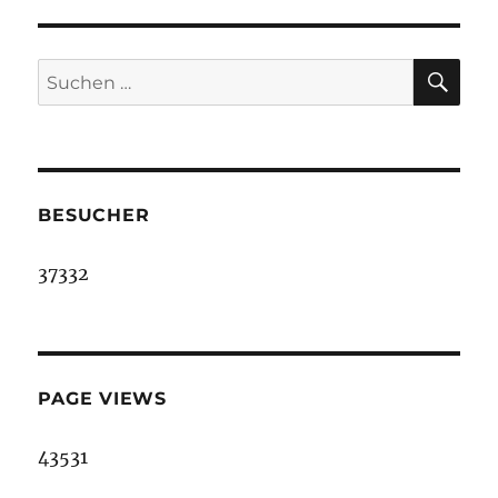
SU
Suche
nach:
BESUCHER
37332
PAGE VIEWS
43531