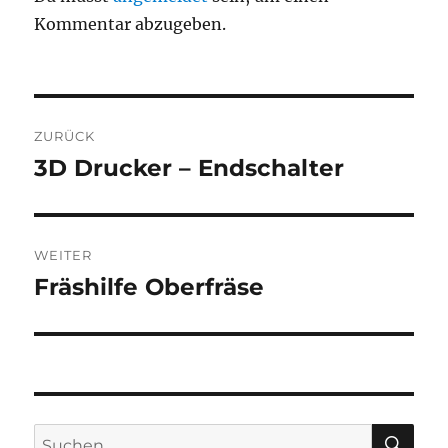
Kommentar abzugeben.
Beitragsnavigation
ZURÜCK
3D Drucker – Endschalter
Vorheriger
Beitrag:
WEITER
Fräshilfe Oberfräse
Nächster
Beitrag:
SU
Suche