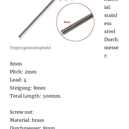
ial:
stainl
ess
steel
Durch
messe
Trapetzgewindespindel
r:
8mm
Pitch: 2mm
Lead: 4
Steigung: 8mm
Total Length: 500mm
Screw nut:
Material: brass
Durchmesser: 8mm