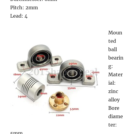
Pitch: 2mm
Lead: 4
Moun
ted
ball
bearin
g:
Mater
ial:
zinc
alloy
Bore
diame
ter:
5mm