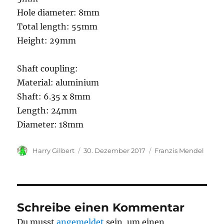
Hole diameter: 8mm
Total length: 55mm
Height: 29mm
Shaft coupling:
Material: aluminium
Shaft: 6.35 x 8mm
Length: 24mm
Diameter: 18mm
Autor
Veröffentlicht
Kategorien
Harry Gilbert
30. Dezember 2017
Franzis Mendel
am
Schreibe einen Kommentar
Du musst
angemeldet
sein, um einen