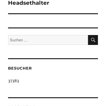
Headsethalter
Nächster
Beitrag:
SU
Suche
nach:
BESUCHER
37383