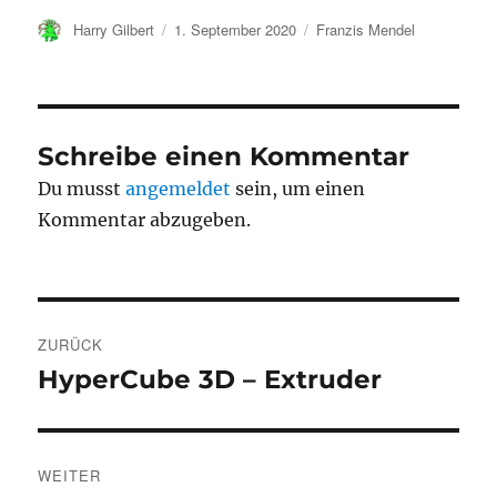
Autor
Veröffentlicht
Kategorien
Harry Gilbert
1. September 2020
Franzis Mendel
am
Schreibe einen Kommentar
Du musst
angemeldet
sein, um einen
Kommentar abzugeben.
Beitragsnavigation
ZURÜCK
HyperCube 3D – Extruder
Vorheriger
Beitrag:
WEITER